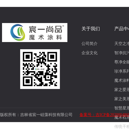
关于我们
产品中
公司简介
天空之
企业文化
智净抗
尊净全
珍净系
魔术涂
家之爱
家之美
智慧星
版权所有：吉林省宸一硅藻科技有限公司
备案号：吉ICP备202000486
魔术石
传统干