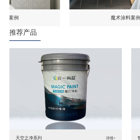
料案例
魔术涂料案例
推荐产品
天空之净系列
详情+