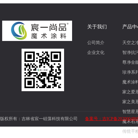
关于我们
产品中
公司简介
天空之
企业文化
智净抗
尊净全
珍净系
魔术涂
家之爱
家之美
智慧星
版权所有：吉林省宸一硅藻科技有限公司
备案号：吉ICP备202000486
魔术石
传统干