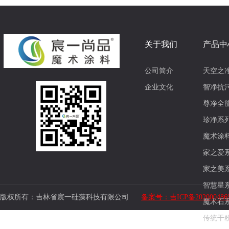
关于我们
产品中
公司简介
天空之
企业文化
智净抗
尊净全
珍净系
魔术涂
家之爱
家之美
智慧星
版权所有：吉林省宸一硅藻科技有限公司
备案号：吉ICP备202000486
魔术石
传统干