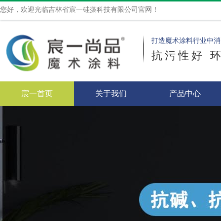
您好，欢迎光临吉林省宸一硅藻科技有限公司官网！
打造魔术涂料行业中消
抗污性好 
宸一首页
关于我们
产品中心