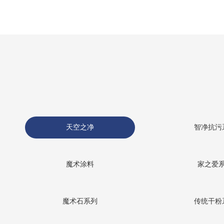
天空之净
智净抗污
魔术涂料
家之爱
魔术石系列
传统干粉