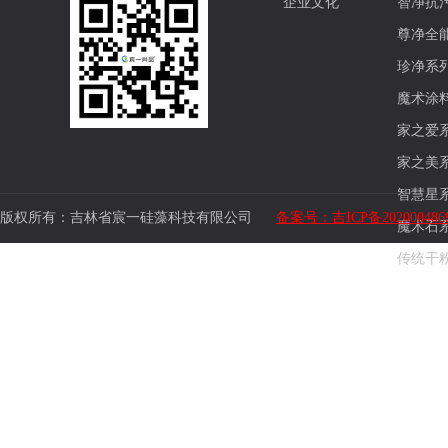
企业文化
智净抗
尊净全
珍净系
魔术涂
家之爱
家之美
智慧星
版权所有：吉林省宸一硅藻科技有限公司
备案号：吉ICP备202000486
魔术石
传统干